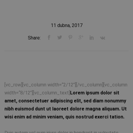
11 dubna, 2017
Share:
[vc_row][vc_column width=“2/12″][/vc_column][vc_column
width=“8/12″][vc_column_text]
Lorem ipsum dolor sit
amet, consectetuer adipiscing elit, sed diam nonummy
nibh euismod dunt ut laoreet dolore magna aliquam. Ut
wisi enim ad minim veniam, quis nostrud exerci tation.
Duis autem vel eum iriure dolor in hendrerit in vulputate