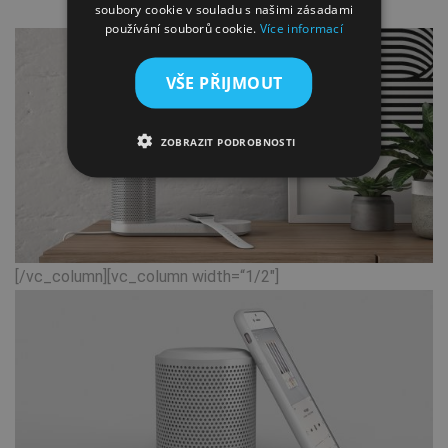
CZECH
soubory cookie v souladu s našimi zásadami
používání souborů cookie.
Více informací
GREEK
HUNGARIAN
VŠE PŘIJMOUT
SLOVAK
ZOBRAZIT PODROBNOSTI
SLOVENIAN
POLISH
PORTUGUESE
ROMANIAN
[/vc_column][vc_column width=“1/2″]
SPANISH