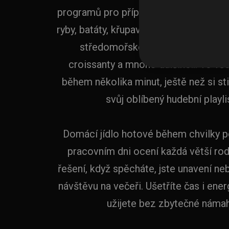
programů pro přípravu lahodných pok
ryby, batáty, křupavé hranolky, speciali
středomořskou kuchyní, čerstvě
croissanty a mnoho dalšího… To vše
během několika minut, ještě než si st
svůj oblíbený hudební playli
Domácí jídlo hotové během chvilky 
pracovním dni ocení každá větší rodi
řešení, když spěcháte, jste unavení n
návštěvu na večeři. Ušetříte čas i energ
užijete bez zbytečné námah