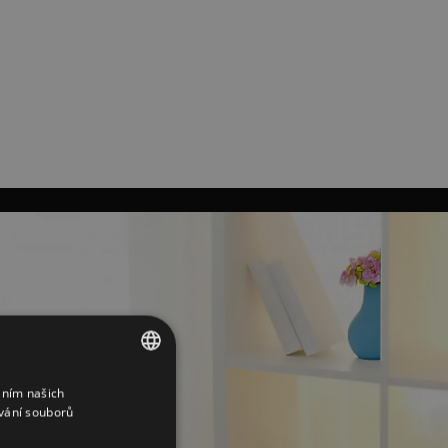
áním našich
ENGLISH
vání souborů
BULGARIAN