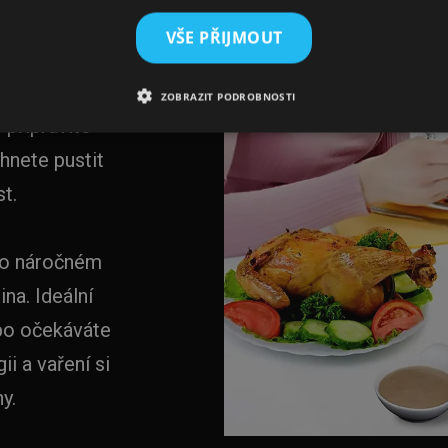
rmů. Šťavnaté
VŠE PŘIJMOUT
ty inspirované
 upečené
ZOBRAZIT PODROBNOSTI
 připravíte
ihnete pustit
st.
po náročném
na. Ideální
ebo očekáváte
ii a vaření si
y.