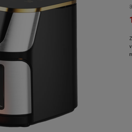
3
Z
v
m