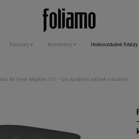
Kávovary ▾
Konvektory ▾
Horkovzdušné fritézy
amo Air Fryer Migliore 10 l – pro špičkový zážitek v kuchyni