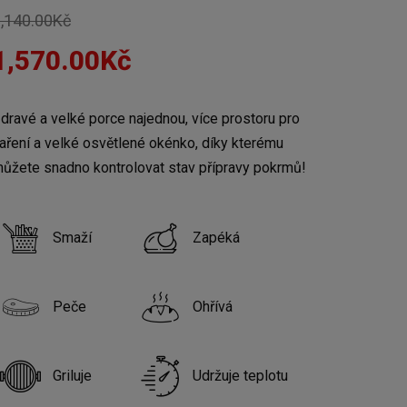
,140.00
Kč
1,570.00
Kč
dravé a velké porce najednou, více prostoru pro
aření a velké osvětlené okénko, díky kterému
ůžete snadno kontrolovat stav přípravy pokrmů!
Smaží
Zapéká
Peče
Ohřívá
Griluje
Udržuje teplotu