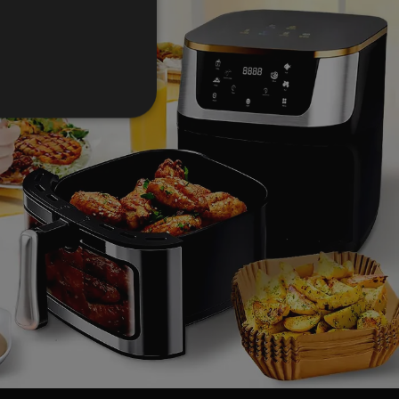
CROATIAN
CZECH
GREEK
HUNGARIAN
SLOVAK
SLOVENIAN
POLISH
PORTUGUESE
ROMANIAN
SPANISH