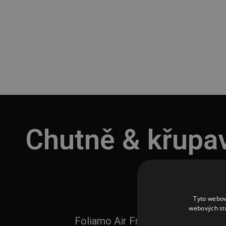
Chutně & křupav
tuku
Tyto webov
webových st
Foliamo Air Fryer Migliore 10L n