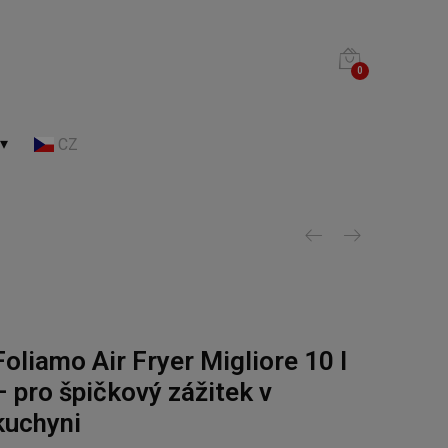
0
 ▾
CZ
Foliamo Air Fryer Migliore 10 l
– pro špičkový zážitek v
kuchyni