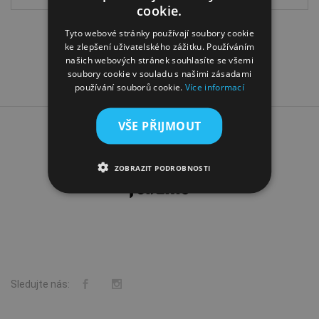
cookie.
BULGARIAN
Tyto webové stránky používají soubory cookie
ke zlepšení uživatelského zážitku. Používáním
CROATIAN
našich webových stránek souhlasíte se všemi
CZECH
soubory cookie v souladu s našimi zásadami
používání souborů cookie.
Více informací
GREEK
HUNGARIAN
VŠE PŘIJMOUT
SLOVAK
ZOBRAZIT PODROBNOSTI
SLOVENIAN
POLISH
PORTUGUESE
ROMANIAN
SPANISH