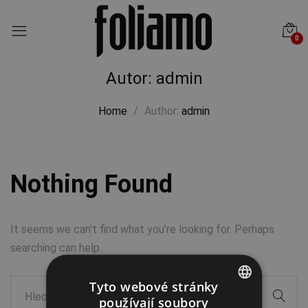
0
Autor:
admin
Home
Author:
admin
Nothing Found
It seems we can’t find what you’re looking for. Perhaps
searching can help.
Tyto webové stránky
používají soubory
ENGLISH